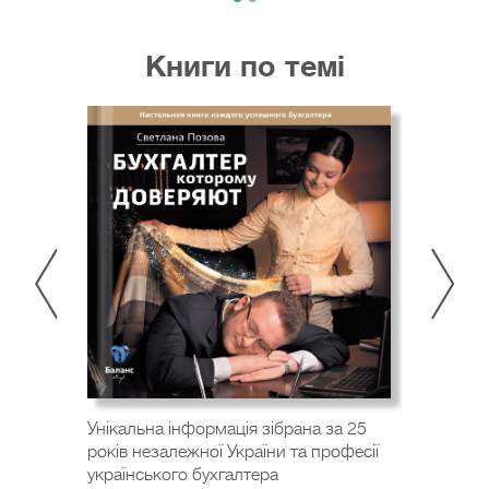
покорила його благородність та розсудливість...»
І вона стала його супутницею. Будучи музою від
Книги по темі
природи, цінителькою мудрості та естетики,
Світлана привнесла в життя чоловіка красу,
безліч яскравих незабутніх подій та
сталий порядок. «Я допомагаю своєму чоловікові
проявляти його кращі якості та таланти. І глибоко
переконана, що про його здібності в управлінні
фінансами, формуванні бухгалтерських
проведень та складанні балансу, що принесли
користь більш ніж 200 000 бухгалтерам, має
дізнатися світ...»
Унікальна інформація зібрана за 25
років незалежної України та професії
українського бухгалтера