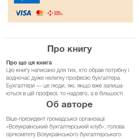
Про книгу
Про що ця книга
Цю книгу написано для тих, хто обрав потрібну і
водночас дуже нелегку професію бухгалтера.
Бухгалтери — це люди, які, якщо вже залиша-
ються в цій професії, то надовго, а в більшості
випадків назавжди. Про них ходить багато
Об авторе
легенд. У деяких людей навіть склався
стереотипний образ бухгалтера як офісного
Віце-президент громадської організації
клерка в нарукавниках та із саквояжем. Але
«Всеукраїнський бухгалтерський клуб», голова
насправді це зовсім не так. Бухгалтери — це
оргкомітету Всеукраїнського бухгалтерського