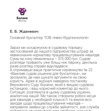
бухгалтерами-практиками, юристами, фахівцями
держорганів;
- добірку необхідних для роботи нормативних
документів і роз`яснювальних листів міністерств і
Е. Б. Жданевич
відомств за темою, яка розглядається у виданні;
Головний бухгалтер ТОВ «Інвестбудтехнологія»
Зараз ми оскаржуємо в судовому порядку
- вичерпну інформацію за темою, яка цікавить
застосований до нашого підприємства штраф за
читачів, включаючи аналіз спірних і
невиконання нормативу працевлаштування інвалідів.
Сума на кону немаленька – 375 000 грн. Судові
неврегульованих законодавством ситуацій із
розгляди тривають уже більш ніж півроку, декілька
разів розгляд справи відкладався.
викладенням позиції держорганів, із посиланнями
А отримавши ваше практичне керівництво № 22
на судову практику;
«Важливі судові рішення для бухгалтера», ми
зрозуміли, де нам шукати аргументи на свою
користь. Адже в журналі наведено постанову
Верховного Суду України, який є вищою судовою
- готові вирішення проблемних питань, практичні
інстанцією, і ваш корисний коментар до нього.
Ситуація, розглянута в цьому судовому рішенні,
приклади, алгоритми дій, схеми бухгалтерських
аналогічна нашій. Ми також створили робочі місця
проведень, зразки заповнення первинних
для інвалідів у необхідній кількості та вжили всіх
заходів щодо працевлаштування інвалідів –
документів.
направили заявки до служби зайнятості, але служба
зайнятості не направила нам необхідну кількість