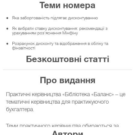
Теми номера
Яка заборгованість підлягає дисконтуванню
Як вибрати ставку дисконтування: рекомендації з
урахуванням роз'яснення Мінфіну
Розрахунок дисконту та відображення в обліку та
фінзвітності
Безкоштовні статті
Розрахунок дисконту в Excel: покроковий алгоритм
Довгострокова поворотна фінансова допомога у
національній валюті: облік у позичальника
Про видання
Довгострокова поворотна фінансова допомога в
національній валюті: облік у позикодавця
Практичні керівництва «Бібліотека «Баланс» – це
Дисконтування заборгованості за процентною позикою:
тематичні керівництва для практикуючого
вивчаємо нюанси
бухгалтера.
Позика за кредитною лінією та дисконтування
Придбання товару з відстроченням (розстроченням)
Теми практичного керівництва обираються за
платежу та дисконтування
Автори
результатами опитування бухгалтерів. Матеріали