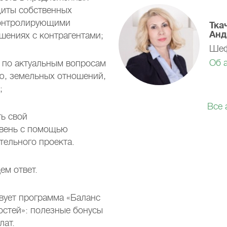
щиты собственных
контролирующими
Тка
Анд
шениях с контрагентами;
Шеф
Об 
и по актуальным вопросам
ю, земельных отношений,
;
Все 
ь свой
вень с помощью
тельного проекта.
ем ответ.
вует программа «Баланс
стей»: полезные бонусы
лат.