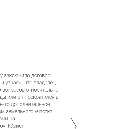
Колле
Колле
ду заключило договор
Недавн
мы узнали, что владелец
работн
о вопросов относительно
нам по
нды или он прекратился в
ответ. 
ое-то дополнительное
нашего
ом земельного участка.
«БАЛАН
ами на
профес
о». Юрист,
решени