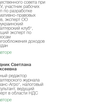
ественного совета при
У, участник рабочих
пп по разработке
мативно-правовых
ов, эксперт ОО
еукраинский
алтерский клуб",
ущий эксперт по
росам
огообложения доходов
ждан
авторе
дник Светлана
ксеевна
вный редактор
галтерского журнала
ланс-Агро", налоговый
сультант, ведущий
перт в области НДС
авторе