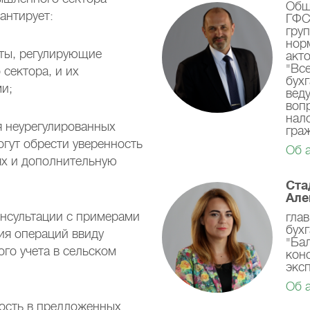
Общ
антирует:
ГФС
гру
нор
ты, регулирующие
акт
"Вс
 сектора, и их
бухг
и;
вед
воп
нал
я неурегулированных
гра
огут обрести уверенность
Об 
ях и дополнительную
Ста
Але
нсультации с примерами
гла
бух
ия операций ввиду
"Ба
го учета в сельском
кон
экс
Об 
ность в предложенных