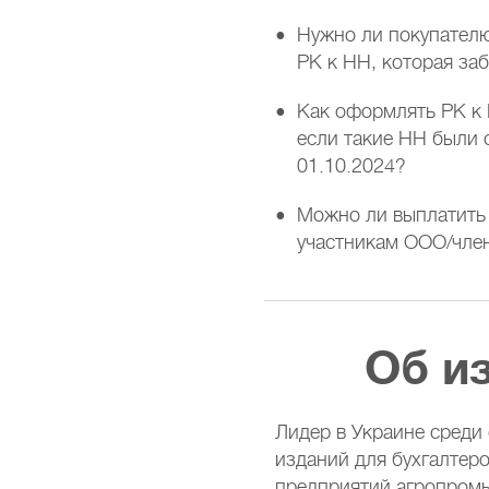
Нужно ли покупателю
РК к НН, которая за
Как оформлять РК к 
если такие НН были 
01.10.2024?
Можно ли выплатить
участникам ООО/чле
Об и
Лидер в Украине среди
изданий для бухгалтер
предприятий агропром