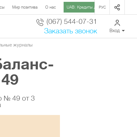
сы
Мир позитива
О нас
UAB: Кредиты для Агро
РУС
(067) 544-07-31
Заказать звонок
Вход
льные журналы
Баланс-
 49
о № 49 от 3
а