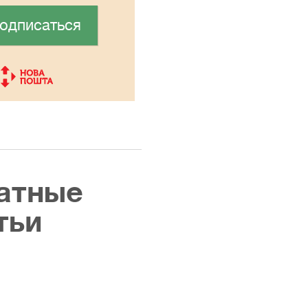
одписаться
атные
тьи