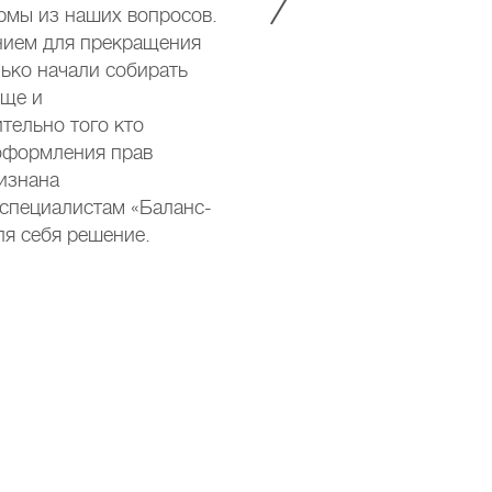
рмы из наших вопросов.
первым
анием для прекращения
живет 
лько начали собирать
обраща
еще и
Приятн
тельно того кто
АГРО».
оформления прав
ризнана
 специалистам «Баланс-
ля себя решение.