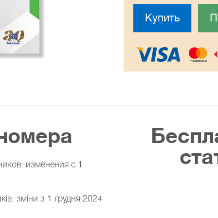
Купить
П
номера
Беспл
ста
иков: изменения с 1
ів: зміни з 1 грудня 2024