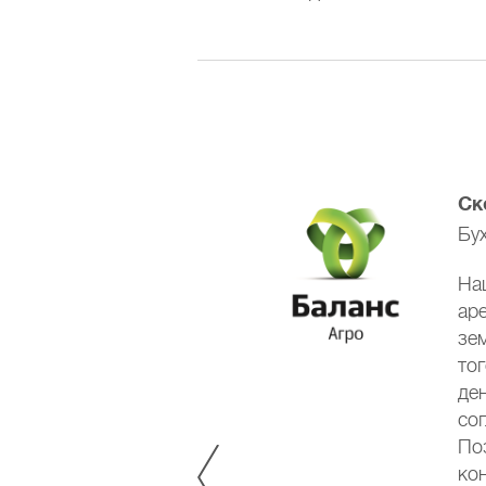
Ск
Бу
. В конце прошлого года мы
На
ь предыдущий арендатор
аре
тому мы получили землю с
зе
ы компенсировать такому
то
как это оформить и,
де
ении статуса плательщика
со
просами на
По
т разъяснила нам все и
ко