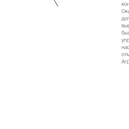
ию на эту тему. В ближайшем
ко
 то, что проблема была
Ок
ации как для нового
до
нам было выгоднее
вы
 выращенное из таких
бы
твенного производства,
уп
оторый раз,
на
Баланс-Агро», мы решили
от
Аг