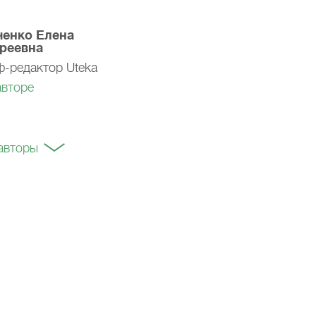
ченко Елена
реевна
-редактор Uteka
авторе
авторы