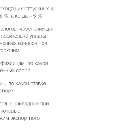
еходящих отпускных и
5 %, а когда – 5 %
алогов: изменения для
тносительно уплаты
ансовых взносов при
 горючим
 физлицам: по какой
оенный сбор?
иц: по какой ставке
 сбор?
говые накладные при
 которые
жим экспортного