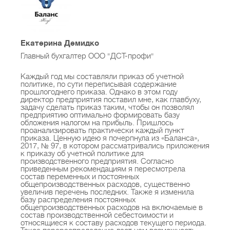
коллегами эффективными;
- ежемесячно «Школа бухгалтера: просто об
Екатерина Демидко
учете» – систематизированные учебные
Главный бухгалтер ООО "ДСТ-профи"
материалы по учету, налогообложению и праву,
Каждый год мы составляли приказ об учетной
которые помогут бухгалтеру поднять
политике, по сути переписывая содержание
профессиональный уровень, подготовиться к
прошлогоднего приказа. Однако в этом году
директор предприятия поставил мне, как главбуху,
сертификации, а главбуху – создать
задачу сделать приказ таким, чтобы он позволял
предприятию оптимально формировать базу
мотивационную систему показателей
обложения налогом на прибыль. Пришлось
подчиненных бухгалтеров;
проанализировать практически каждый пункт
приказа. Ценную идею я почерпнула из «Баланса»,
2017, № 97, в котором рассматривались приложения
к приказу об учетной политике для
- ежемесячные тематические спецвыпуски по
производственного предприятия. Согласно
приведенным рекомендациям я пересмотрела
важнейшим для бухгалтера темам каждого
состав переменных и постоянных
месяца (право, учет, налогообложение);
общепроизводственных расходов, существенно
увеличив перечень последних. Также я изменила
базу распределения постоянных
общепроизводственных расходов на включаемые в
- новости законодательства с подробными
состав производственной себестоимости и
относящиеся к составу расходов текущего периода.
комментариями и практическими