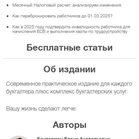
Месячный Налоговый расчет: анализируем изменения
Как перебронировать работников до 01.03.2025?
Как в 2025 году подтвердить инвалидность работника для
начисления ЕСВ и выполнения квоты по трудоустройству
Декларация по налогу на прибыль за 2024 год: форма,
Бесплатные статьи
сроки ее подачи и уплаты налога
Приложения к декларации по налогу на прибыль: кому и
какое заполнять
Об издании
Резиденты Дія Сіті: налогообложение доходов
специалистов
Современное практическое издание для каждого
Может ли предприниматель, который также является
бухгалтера плюс комплекс бухгалтерских услуг.
наемным работником, уплачивать ЕСВ за себя?
Вашу жизнь сделают легче:
Авторы
- аналитические статьи от
высококвалифицированных экспертов-
Кантерман Елена Анатольевна