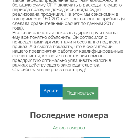
Такое перераспределение даст нам возможность
рекомендациями.
большую сумму ОПР включать в расходы текущего
периода сразу, не дожидаясь, когда будет
реализована продукция. На этом мы сэкономим в
год примерно 150-200 тыс. грн. налога на прибыль (я
Ничего лишнего – только важное!
сделала сравнительный расчет по данным 2017
года).
Все свои расчеты я показала директору и смогла
ему все понятно объяснить. Он согласился с
Для подписчиков действует программа «Баланс
приведенными аргументами и осознанно подписал
безграничных возможностей»: полезные бонусы
приказ. А я смогла показать, что в бухгалтерии
нашего предприятия работают квалифицированные
без дополнительных оплат.
специалисты, которые в состоянии помочь
предприятию оптимально уплачивать налоги в
рамках действующего законодательства.
Спасибо вам еще раз за ваш труд!
Купить
Подписаться
Последние номера
Архив номеров