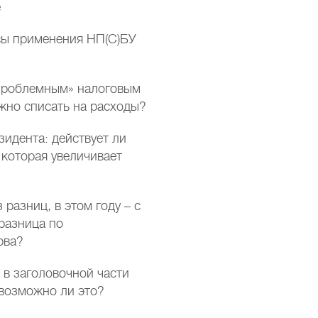
е
сы применения НП(С)БУ
проблемным» налоговым
жно списать на расходы?
зидента: действует ли
 которая увеличивает
 разниц, в этом году – с
 разница по
рва?
в заголовочной части
 возможно ли это?