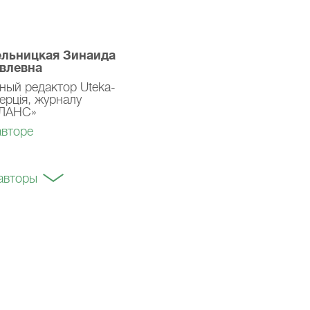
льницкая Зинаида
влевна
вный редактор Uteka-
ерція, журналу
ЛАНС»
авторе
авторы