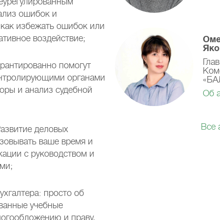
неурегулированным
ализ ошибок и
 как избежать ошибок или
ативное воздействие;
Оме
Яко
Гла
арантированно помогут
Ком
онтролирующими органами
«БА
зоры и анализ судебной
Об 
Все 
Развитие деловых
изовывать ваше время и
ации с руководством и
ми;
ухгалтера: просто об
ованные учебные
логообложению и праву,