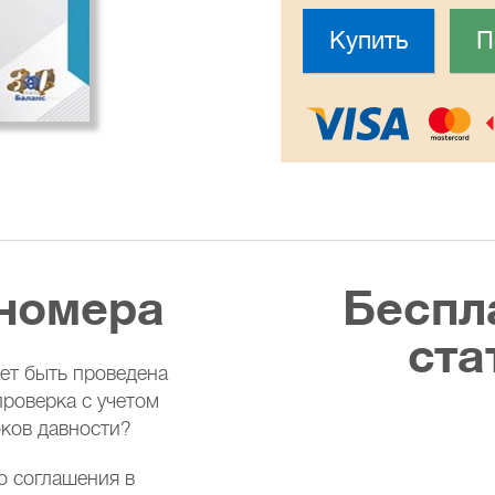
Купить
П
номера
Беспл
ста
ет быть проведена
проверка с учетом
ков давности?
о соглашения в