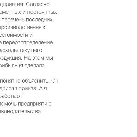
едприятия. Согласно
ременных и постоянных
 перечень последних.
производственных
естоимости и
ое перераспределение
асходы текущего
родукция. На этом мы
рибыль (я сделала
 понятно объяснить. Он
дписал приказ. А я
 работают
 помочь предприятию
аконодательства.