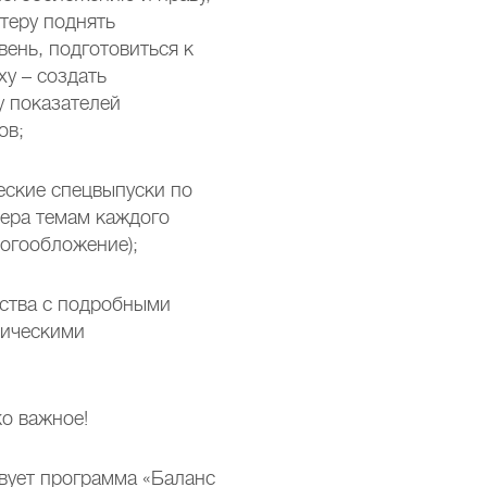
теру поднять
ень, подготовиться к
ху – создать
 показателей
ов;
еские спецвыпуски по
ера темам каждого
логообложение);
ьства с подробными
тическими
ко важное!
вует программа «Баланс