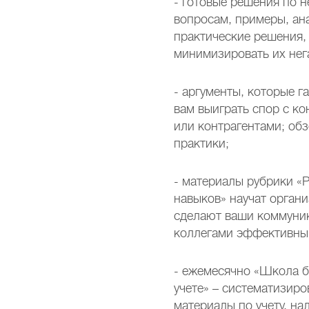
- готовые решения по 
вопросам, примеры, ан
практические решения,
минимизировать их нег
- аргументы, которые г
вам выиграть спор с к
или контрагентами; об
практики;
- материалы рубрики «
навыков» научат орган
сделают ваши коммуник
коллегами эффективны
- ежемесячно «Школа б
учете» – систематизир
материалы по учету, на