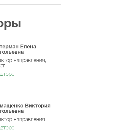
оры
терман Елена
тольевна
актор направления,
ст
авторе
мащенко Виктория
тольевна
актор направления
авторе