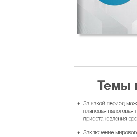
Темы 
За какой период мож
плановая налоговая 
приостановления сро
Заключение мировог