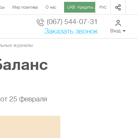
сы
Мир позитива
О нас
UAB: Кредиты для Агро
РУС
(067) 544-07-31
Заказать звонок
Вход
льные журналы
Баланс
 от 25 февраля