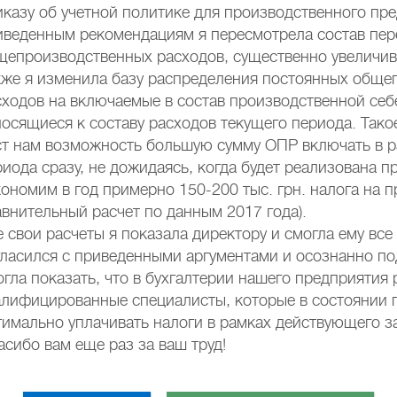
иказу об учетной политике для производственного пр
иведенным рекомендациям я пересмотрела состав пе
щепроизводственных расходов, существенно увеличив
кже я изменила базу распределения постоянных обще
сходов на включаемые в состав производственной себ
носящиеся к составу расходов текущего периода. Так
ст нам возможность большую сумму ОПР включать в р
риода сразу, не дожидаясь, когда будет реализована п
кономим в год примерно 150-200 тыс. грн. налога на п
авнительный расчет по данным 2017 года).
е свои расчеты я показала директору и смогла ему все
гласился с приведенными аргументами и осознанно по
огла показать, что в бухгалтерии нашего предприятия
алифицированные специалисты, которые в состоянии
тимально уплачивать налоги в рамках действующего з
асибо вам еще раз за ваш труд!