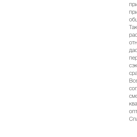
пр
пр
об
Та
ра
от
да
пе
сэ
ср
Вс
со
см
кв
оп
Сп