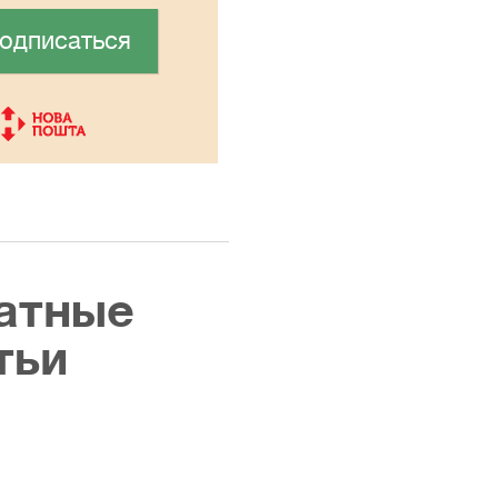
одписаться
атные
тьи