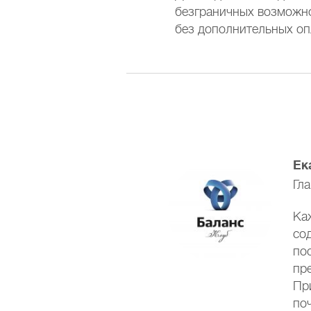
безграничных возможно
без дополнительных оп
Ек
Гл
Ка
со
пос
пр
Пр
по