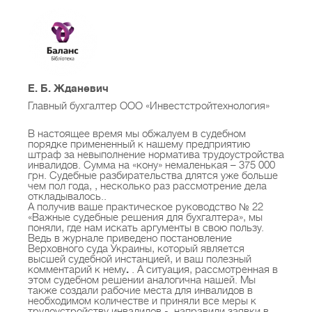
подготовленные высококвалифицированными
специалистами редакции, бухгалтерами-
практиками, юристами, специалистами
госорганов;
Е. Б. Жданевич
- подборку необходимых для работы
Главный бухгалтер ООО «Инвестстройтехнология»
нормативных документов и разъяснительных
писем министерств и ведомств по теме, которая
В настоящее время мы обжалуем в судебном
порядке примененный к нашему предприятию
рассматривается в издании;
штраф за невыполнение норматива трудоустройства
инвалидов. Сумма на «кону» немаленькая – 375 000
грн. Судебные разбирательства длятся уже больше
чем пол года, , несколько раз рассмотрение дела
- исчерпывающую информацию по теме, которая
откладывалось..
интересует читателей, включая анализ спорных и
А получив ваше практическое руководство № 22
«Важные судебные решения для бухгалтера», мы
неурегулированных законодательством ситуаций
поняли, где нам искать аргументы в свою пользу.
Ведь в журнале приведено постановление
с изложением позиции госорганов, со ссылками
Верховного суда Украины, который является
на судебную практику;
высшей судебной инстанцией, и ваш полезный
комментарий к нему
.
. А ситуация, рассмотренная в
этом судебном решении аналогична нашей. Мы
также создали рабочие места для инвалидов в
- готовые решения проблемных вопросов,
необходимом количестве и приняли все меры к
трудоустройству инвалидов - направили заявки в