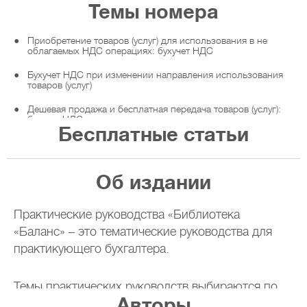
Темы номера
Приобретение товаров (услуг) для использования в не
облагаемых НДС операциях: бухучет НДС
Бухучет НДС при изменении направления использования
товаров (услуг)
Дешевая продажа и бесплатная передача товаров (услуг):
бухучет НДС
Бесплатные статьи
Возврат товаров или предоплат: учет у поставщика и
покупателя
Об издании
Экспорт товаров: на какую дату оформлять НН?
Поставка услуг нерезиденту: как оформить налоговую
накладную?
Практические руководства «Библиотека
«Баланс» – это тематические руководства для
НН на частичную предоплату услуг: как указать единицу
измерения и объем?
практикующего бухгалтера.
В инвойсе и таможенной декларации разные наименования
товара: как составлять НН?
Темы практических руководств выбираются по
Авторы
результатам опроса бухгалтеров. Материалы
За должника платит третье лицо: на кого оформлять