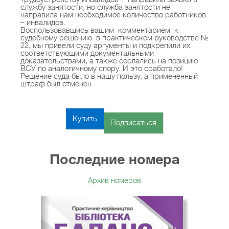
практические примеры, алгоритмы действий,
службу занятости, но служба занятости не
схемы бухгалтерских проводок, образцы
направила нам необходимое количество работников
– инвалидов.
заполнения первичных документов.
Воспользовавшись вашим комментарием к
судебному решению в практическом руководстве №
22, мы привели суду аргументы и подкрепили их
соответствующими документальными
С легкостью изучайте актуальные вопросы учета
доказательствами, а также сослались на позицию
и уверенно применяйте наши рекомендации на
ВСУ по аналогичному спору. И это сработало!
Решение суда было в нашу пользу, а примененный
практике.
штраф был отменен.
Для подписчиков действует программа «Баланс
Купить
безграничных возможностей»: полезные бонусы
Подписаться
без дополнительных оплат.
Последние номера
Архив номеров